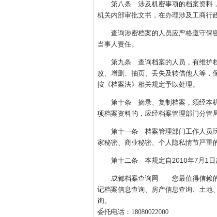
第八条 涉及机密事项的档案资料，
机关内部审批文书，在办理涉及工商行
查询涉密档案的人员应严格遵守保密
当事人责任。
第九条 查询档案的人员，有维护档
改、增删、抽页、丢失及转借他人等，
按《档案法》相关规定予以处理。
第十条 摘录、复制档案，须经本机
项档案资料的，应经档案管理部门分管
第十一条 档案管理部门工作人员玩
家秘密、商业秘密、个人隐私情节严重
2010
7
1
第十二条 本规定自
年
月
日
成都档案查询网——您最值得信赖
记档案信息查询、房产信息查询、土地
询。
委托电话：18080022000