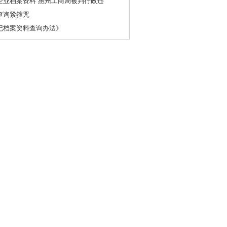
企业档案资料 惠州工商局被判行政违
查询紧箍咒
记档案资料查询办法》