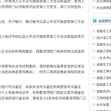
私，向查询人公开后可能损害第三方合法权益的，查询人
武汉律师
案管理部门以书面形式征求第三方意见，第三方同意的，
河北律师
点击排行
况、开户银行、银行账号以及公开后可能损害第三方合
成都市工
人电话号码以及公开后可能损害第三方合法权益的其它
四川省工
成都市企
成都工商
正当目的利用档案的，档案管理部门有权拒绝为其提供
《企业书
成都市工
请查询企业书式档案的，需持新闻出版署签发的记者证
成都工商
企业的名称及查询事由），经市工商局宣教处审核同意后
成都工商
驳国家工
进行司法鉴定，应由专业司法鉴定机构委派司法鉴定
成都及四
和个人有效身份证件，在档案管理部门指定位置开展鉴定
2
工商档案
鉴定场所进行鉴定的，需有至少
名本机关档案管理部门工
合作加盟