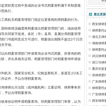
收
监管职责过程中形成的企业书式档案资料属于本制度规
参照执行。
最近更新
工商机关档案管理部门指定位置查阅利用档案的行为。
西安律师
因特殊情况确需将档案借出档案管理部门的，须由借用
律师委托
领导共同签字批准。各区（市）县局、直属分局档案管理
湖北王律
2
理部门书面同意后方可进行。档案借出期限不超过
个日历
湖南律师
相关手续。
律师委托
以向档案管理部门申请查询企业书式档案。所查询的档
武汉律师
关联，并出具相关证明。档案管理部门对档案查询申请按
浙江马律
重庆刘某
2
判机关、国家安全机关、纪检监察机关，派遣至少
名工
张律师委
工作证件，予以办理档案查询。
广东律师
询律师出示法院（或仲裁机构）立案证明、律师事务所
律师委托
证，予以办理档案查询。
广安律师
西安律师
效身份证明申请档案查询。经档案管理部门审查，认为