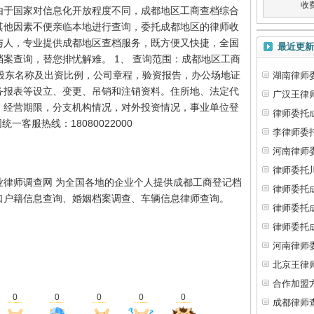
收
由于国家对信息化开放程度不同，成都地区工商查档综合
其他因素不便亲临本地进行查询，委托成都地区的律师收
与人，专业提供成都地区查档服务，既方便又快捷，全国
最近更新
案查询，替您排忧解难。 1、 查询范围：成都地区工商
、股东名称及出资比例，公司章程，验资报告，办公场地证
湖南律师
务报表等设立、变更、吊销和注销资料。住所地、法定代
广汉王律
、经营期限，分支机构情况，对外投资情况，事业单位登
律师委托
一客服热线：18080022000
李律师委
河南律师
律师委托
业律师调查网 为全国各地的企业个人提供成都工商登记档
律师委托
口户籍信息查询、婚姻档案调查、车辆信息律师查询。
律师委托
律师委托
河南律师
北京王律
合作加盟
0
0
0
0
0
成都律师