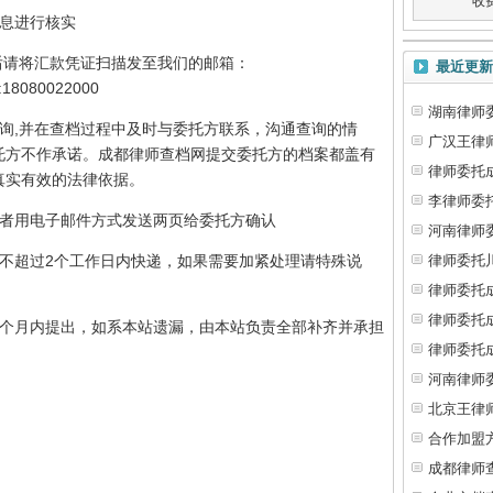
收
信息进行核实
后请将汇款凭证扫描发至我们的邮箱：
最近更新
18080022000
湖南律师
询,并在查档过程中及时与委托方联系，沟通查询的情
广汉王律
托方不作承诺。成都律师查档网提交委托方的档案都盖有
律师委托
真实有效的法律依据。
李律师委
或者用电子邮件方式发送两页给委托方确认
河南律师
不超过2个工作日内快递，如果需要加紧处理请特殊说
律师委托
律师委托
律师委托
一个月内提出，如系本站遗漏，由本站负责全部补齐并承担
律师委托
河南律师
北京王律
合作加盟
成都律师