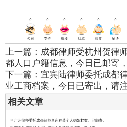
0
0
0
0
0
0
欠扁
支持
很棒
找骂
搞笑
扯淡
上一篇：成都律师受杭州贺律
都人口户籍信息，今日已邮寄
下一篇：宜宾陆律师委托成都
业工商档案，今日已寄出，请
相关文章
广州律师委托成都律师查询程某个人婚姻档案。已邮寄。